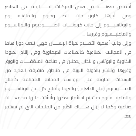
أحماض معينـــــة في بعض المركبات الحــــــاوية على العناصر
ومن أبرزها كلوريــــدات الصــــــوديوم والماغنيســــيوم
والبوتاسيــــوم إلى جانب كربونــــات الصــــــــوديوم والبوتاســيوم
والماغنيـــسيوم وغيرها ...
وإلى جانب أهمية الأمــلاح لحياة الإنســـان فهي تلعب دورا هاما
في المجالات الصناعية كالصناعات الكيماوية وفي إنتاج الصودا
الكاوية والبوتاس واللذان يدخلان في صناعة المنظفــــات والورق
وغيرها وتنتشر بالدولة الليبية في مناطق متفرقة العديد من
السبخات الحاوية على الرواسب المحلية المختلفة كأملاح
الصـــــوديوم (ملح الطعام ) والترونا وأملاح كل من البوتاســــيوم
والماغنيـــسيوم حيث تم استثمار بعضها وأنشئت عليها مجمعــــات
صناعية وكما لا يزال هنــــاك الكثير من الملاحات التي لم تستثمر
بعد.